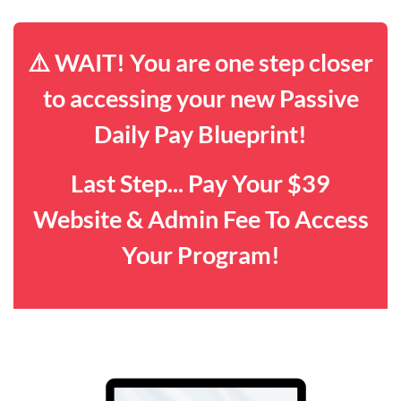
⚠️ WAIT! You are one step closer
to accessing your new Passive
Daily Pay Blueprint!
Last Step... Pay Your $39
Website & Admin Fee To Access
Your Program!