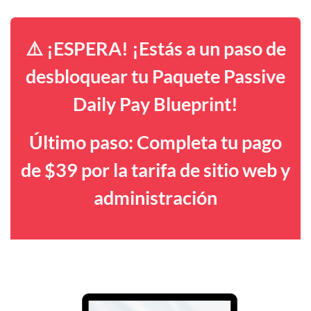
⚠️ ¡ESPERA! ¡Estás a un paso de
desbloquear tu Paquete Passive
Daily Pay Blueprint!
Último paso: Completa tu pago
de $39 por la tarifa de sitio web y
administración