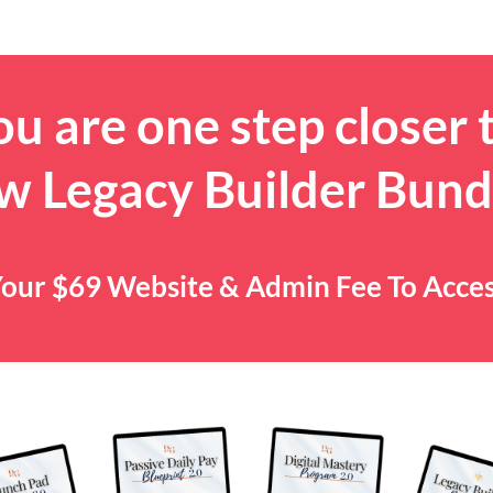
u are one step closer 
w Legacy Builder Bund
y Your $69 Website & Admin Fee To Acce