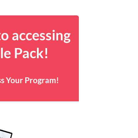
to accessing
le Pack!
ss Your Program!