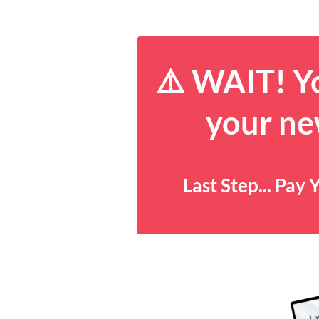
⚠️ WAIT! Yo
your ne
Last Step... Pa