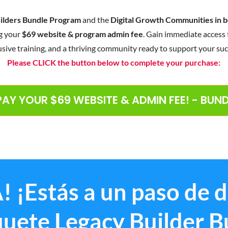
ilders Bundle Program
and the
Digital Growth Communities in b
g your
$69 website & program admin fee
. Gain immediate access 
usive training, and a thriving community ready to support your suc
Please CLICK the button below to complete your purchase:
 PAY YOUR $69 WEBSITE & ADMIN FEE! - BU
! ¡Estás a un paso de 
quete Legacy Builder B