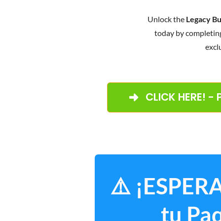
Unlock the
Legacy Bu
today by completin
excl
CLICK HERE! -
⚠️ ¡ESPERA
tu Pa