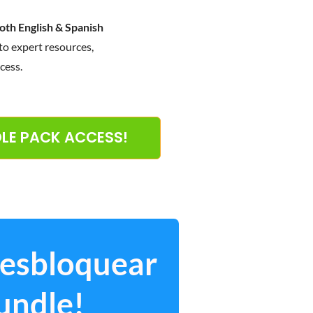
oth English & Spanish
to expert resources,
cess.
NDLE PACK ACCESS!
desbloquear
undle!